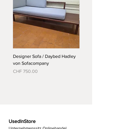
Designer Sofa / Daybed Hadley
Designer Bett Matra ähnl
von Sofacompany
Roth Bett von Embru
Preis
Preis
CHF 750.00
CHF 790.00
UsedInStore
Unternehmenssitz Onlinehandel