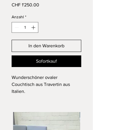
Preis
CHF 1'250.00
Anzahl
*
In den Warenkorb
Sofortkauf
Wunderschöner ovaler
Couchtisch aus Travertin aus
Italien.
Vintage in einem sehr schönen
Zustand.
Design eventuell von Carlo
Scarpa.