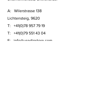
A: Wilerstrasse 138
Lichtensteig, 9620
T:
+41(0)78 957 79 19
T:
+41(0)79 551 43 04
​E:
info@usedinstore.com
Polsterwerk Lichtensteig
Polsterei und Möbelausstellung
A: Hauptgasse 16
Lichtensteig, 9620
T:
+41(0)78 957 79 19
​E:
polsterwerk.lichtensteig@gmail.com
Lieferung- &