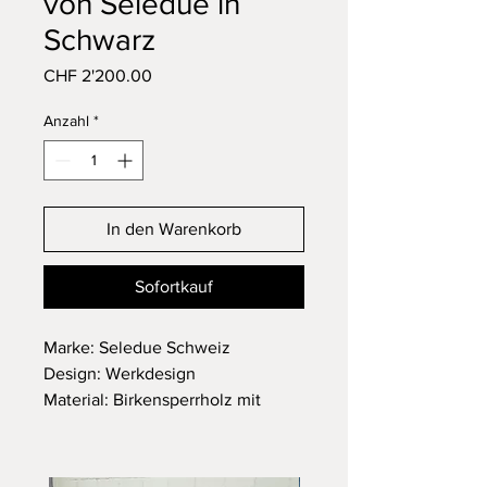
von Seledue in
Schwarz
Preis
CHF 2'200.00
Anzahl
*
In den Warenkorb
Sofortkauf
Marke: Seledue Schweiz
Design: Werkdesign
Material: Birkensperrholz mit
Ahorn furniert / schwarz lackiert
So schlank wie möglich, so hoch
wie nötig – die Stärke des