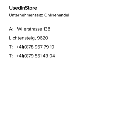
UsedInStore
Unternehmenssitz Onlinehandel
A: Wilerstrasse 138
Lichtensteig, 9620
T:
+41(0)78 957 79 19
T:
+41(0)79 551 43 04
​E:
info@usedinstore.com
Polsterwerk Lichtensteig
Polsterei und Möbelausstellung
A: Hauptgasse 16
Lichtensteig, 9620
T:
+41(0)78 957 79 19
​E:
polsterwerk.lichtensteig@gmail.com