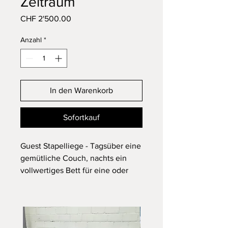
Zeitraum
Preis
CHF 2'500.00
Anzahl
*
In den Warenkorb
Sofortkauf
Guest Stapelliege - Tagsüber eine
gemütliche Couch, nachts ein
vollwertiges Bett für eine oder
zwei Personen.
Hersteller: Zeitraum
Designer: Hertel & Klarhoefer
Aus hochwertigen Materialien