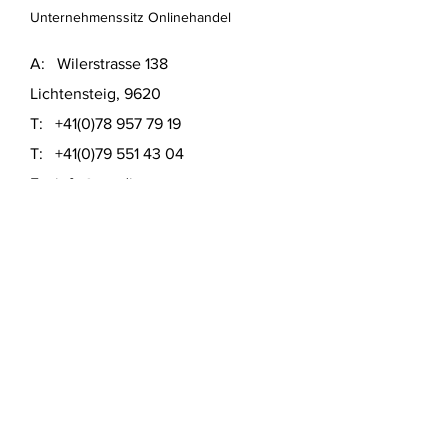
Unternehmenssitz Onlinehandel
A: Wilerstrasse 138
Lichtensteig, 9620
T:
+41(0)78 957 79 19
T:
+41(0)79 551 43 04
​E:
info@usedinstore.com
Polsterwerk Lichtensteig
Polsterei und Möbelausstellung
A: Hauptgasse 16
Lichtensteig, 9620
T:
+41(0)78 957 79 19
​E:
polsterwerk.lichtensteig@gmail.com
Lieferung- &