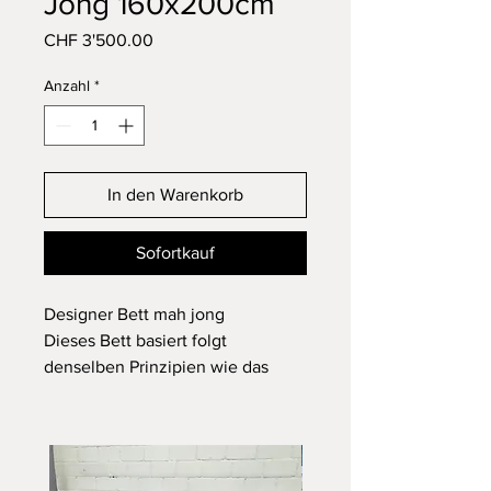
Jong 160x200cm
Preis
CHF 3'500.00
Anzahl
*
In den Warenkorb
Sofortkauf
Designer Bett mah jong
Dieses Bett basiert folgt
denselben Prinzipien wie das
Mah-Jong-Sofa, der Ikone aller
Roche Bobois Kollektionen.
Dennoch auf dem Boden
geblieben sind hier vor allem die