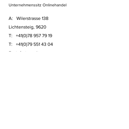
Unternehmenssitz Onlinehandel
A: Wilerstrasse 138
Lichtensteig, 9620
T:
+41(0)78 957 79 19
T:
+41(0)79 551 43 04
​E:
info@usedinstore.com
Polsterwerk Lichtensteig
Polsterei und Möbelausstellung
A: Hauptgasse 16
Lichtensteig, 9620
T:
+41(0)78 957 79 19
​E:
polsterwerk.lichtensteig@gmail.com
Lieferung- &