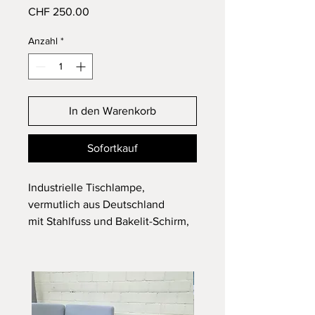
Preis
CHF 250.00
Anzahl
*
In den Warenkorb
Sofortkauf
Industrielle Tischlampe,
vermutlich aus Deutschland
mit Stahlfuss und Bakelit-Schirm,
lackiert
ca. 1950er Jahren
In einem guten Vintage Zustand
mit Patina
funktioniert einwandfrei