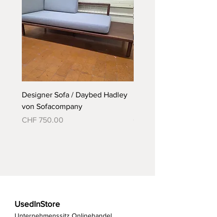
Designer Sofa / Daybed Hadley
Designer Bett Matra ähnl
von Sofacompany
Roth Bett von Embru
Preis
Preis
CHF 750.00
CHF 790.00
UsedInStore
Unternehmenssitz Onlinehandel