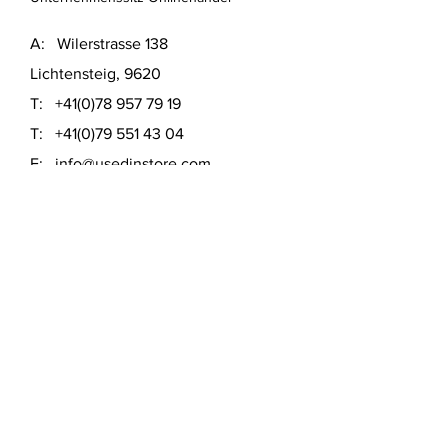
A: Wilerstrasse 138
Lichtensteig, 9620
T:
+41(0)78 957 79 19
T:
+41(0)79 551 43 04
​E:
info@usedinstore.com
Polsterwerk Lichtensteig
Polsterei und Möbelausstellung
A: Hauptgasse 16
Lichtensteig, 9620
T:
+41(0)78 957 79 19
​E:
polsterwerk.lichtensteig@gmail.com
Lieferung- &