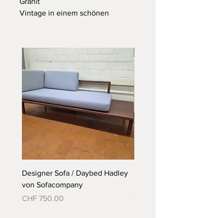
Granit
Vintage in einem schönen
Zustand
Abmessungen: Durchmesser
60cm
H:30/35/40cm
Designer Sofa / Daybed Hadley
Designer Bett Matra ähnl
von Sofacompany
Roth Bett von Embru
Preis
Preis
CHF 750.00
CHF 790.00