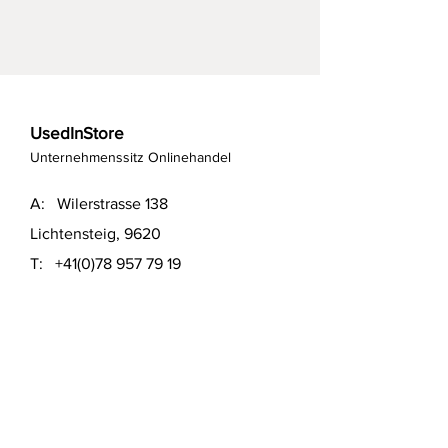
UsedInStore
Unternehmenssitz Onlinehandel
A: Wilerstrasse 138
Lichtensteig, 9620
T:
+41(0)78 957 79 19
T:
+41(0)79 551 43 04
​E:
info@usedinstore.com
Polsterwerk Lichtensteig
Polsterei und Möbelausstellung
A: Hauptgasse 16