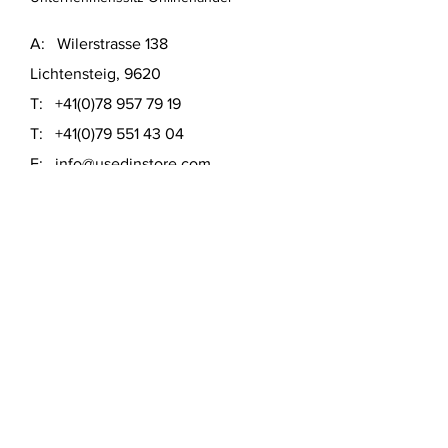
A: Wilerstrasse 138
Lichtensteig, 9620
T:
+41(0)78 957 79 19
T:
+41(0)79 551 43 04
​E:
info@usedinstore.com
Polsterwerk Lichtensteig
Polsterei und Möbelausstellung
A: Hauptgasse 16
Lichtensteig, 9620
T:
+41(0)78 957 79 19
​E:
polsterwerk.lichtensteig@gmail.com
Lieferung- &