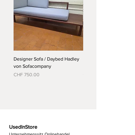
Designer Sofa / Daybed Hadley
Designer Bett Matra ähnl
von Sofacompany
Roth Bett von Embru
Preis
Preis
CHF 750.00
CHF 790.00
UsedInStore
Unternehmenssitz Onlinehandel