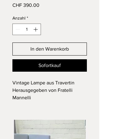
Preis
CHF 390.00
Anzahl
*
In den Warenkorb
Sofortkauf
Vintage Lampe aus Travertin
Herausgegeben von Fratelli
Mannelli
Italien ca. 1970
Original-Lampenschirm aus
genarbter Baumwolle
In einem guten Zustand