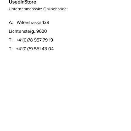
UsedInStore
Unternehmenssitz Onlinehandel
A: Wilerstrasse 138
Lichtensteig, 9620
T:
+41(0)78 957 79 19
T:
+41(0)79 551 43 04
​E:
info@usedinstore.com
Polsterwerk Lichtensteig
Polsterei und Möbelausstellung
A: Hauptgasse 16
Lichtensteig, 9620
T:
+41(0)78 957 79 19
​E:
polsterwerk.lichtensteig@gmail.com