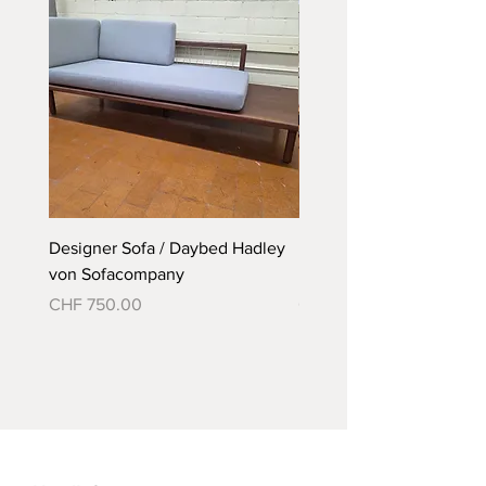
Designer Sofa / Daybed Hadley
Designer Bett Matra ähnl
von Sofacompany
Roth Bett von Embru
Preis
Preis
CHF 750.00
CHF 790.00