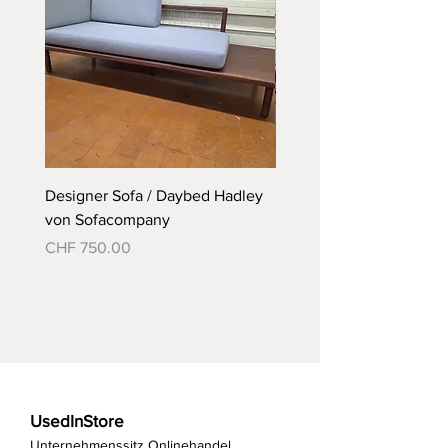
Abmessungen: 90x90cm H: 74cm
Designer Sofa / Daybed Hadley
Designer Bett Matra ähnl
von Sofacompany
Roth Bett von Embru
Preis
Preis
CHF 750.00
CHF 790.00
UsedInStore
Unternehmenssitz Onlinehandel