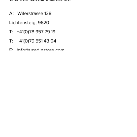
A: Wilerstrasse 138
Lichtensteig, 9620
T:
+41(0)78 957 79 19
T:
+41(0)79 551 43 04
​E:
info@usedinstore.com
Polsterwerk Lichtensteig
Polsterei und Möbelausstellung
A: Hauptgasse 16
Lichtensteig, 9620
T:
+41(0)78 957 79 19
​E:
polsterwerk.lichtensteig@gmail.com
Lieferung- &