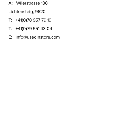
A: Wilerstrasse 138
Lichtensteig, 9620
T:
+41(0)78 957 79 19
T:
+41(0)79 551 43 04
​E:
info@usedinstore.com
Polsterwerk Lichtensteig
Polsterei und Möbelausstellung
A: Hauptgasse 16
Lichtensteig, 9620
T:
+41(0)78 957 79 19
​E:
polsterwerk.lichtensteig@gmail.com
Lieferung- &
Zahlungsmöglichkeiten