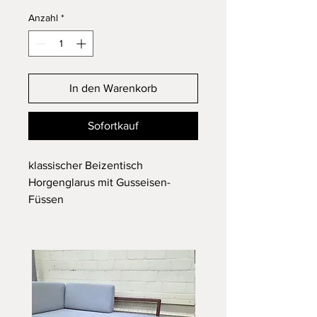
Anzahl
*
In den Warenkorb
Sofortkauf
klassischer Beizentisch
Horgenglarus mit Gusseisen-
Füssen
In einem schönen Zustand
Abmessungen: L: 140cm B: 75cm
H: 74cm