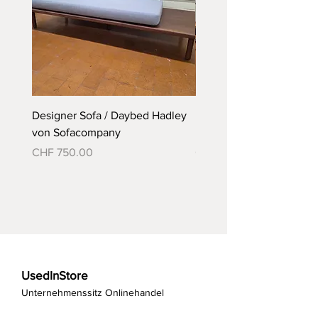
Designer Sofa / Daybed Hadley
Designer Bett Matra ähnl
von Sofacompany
Roth Bett von Embru
Preis
Preis
CHF 750.00
CHF 790.00
UsedInStore
Unternehmenssitz Onlinehandel