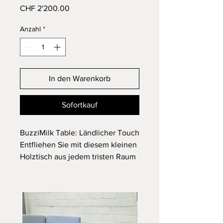
Preis
CHF 2'200.00
Anzahl
*
In den Warenkorb
Sofortkauf
BuzziMilk Table: Ländlicher Touch
Entfliehen Sie mit diesem kleinen
Holztisch aus jedem tristen Raum
und schaffen Sie eine warme und
angenehme Atmosphäre.
Plötzlich fühlen Sie sich überall,
nur nicht bei der Arbeit.
Inspiriert von den ursprünglichen