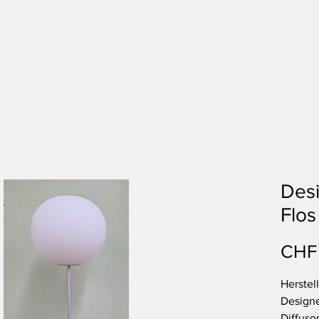
Des
Flos
CHF
Herstell
Designe
Diffuso