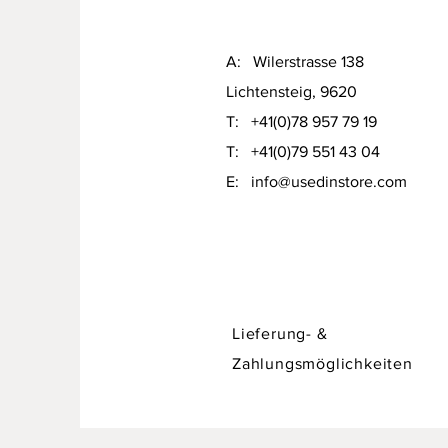
A: Wilerstrasse 138
Lichtensteig, 9620
T: +41(0)78 957 79 19​
T: +41(0)79 551 43 04
Designer Sofa / Daybed Hadley v
​E:
info@usedinstore.com
Preis
CHF 750.00
Lieferung- &
Zahlungsmöglichkeiten