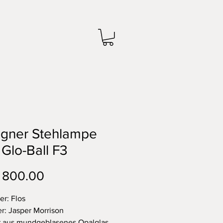
igner Stehlampe
 Glo-Ball F3
Preis
 800.00
er: Flos
r: Jasper Morrison
r aus mundgeblasenes Opalglas