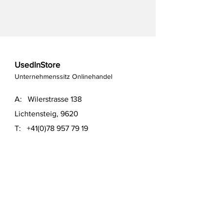
UsedInStore
Unternehmenssitz Onlinehandel
A: Wilerstrasse 138
Lichtensteig, 9620
T:
+41(0)78 957 79 19
T:
+41(0)79 551 43 04
​E:
info@usedinstore.com
Polsterwerk Lichtensteig
Polsterei und Möbelausstellung
A: Hauptgasse 16