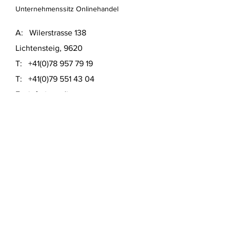
Unternehmenssitz Onlinehandel
A: Wilerstrasse 138
Lichtensteig, 9620
T:
+41(0)78 957 79 19
T:
+41(0)79 551 43 04
​E:
info@usedinstore.com
Polsterwerk Lichtensteig
Polsterei und Möbelausstellung
A: Hauptgasse 16
Lichtensteig, 9620
T:
+41(0)78 957 79 19
​E:
polsterwerk.lichtensteig@gmail.com
Lieferung- &