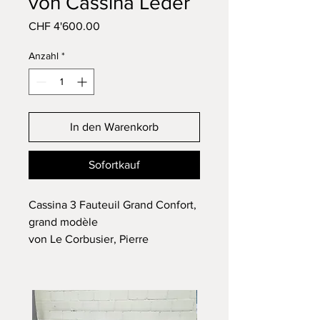
von Cassina Leder
Preis
CHF 4'600.00
Anzahl
*
In den Warenkorb
Sofortkauf
Cassina 3 Fauteuil Grand Confort,
grand modèle
von Le Corbusier, Pierre
Jeanneret, Charlotte Perriand,
1928
Bezug aus hochwertigem Leder
In einem neuwertigen Zustand