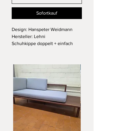
Sofortkauf
Design: Hanspeter Weidmann
Hersteller: Lehni
Schuhkippe doppelt + einfach
Masse: Breite: 77 cm Tiefe: 16 cm
Höhe: 165 cm
In einem sehr schönen Zustand
Schweizer Designkassiker -> wird
an der Wand befestigt
Für Besichtigung können Sie uns
gerne kontaktieren.
Günstige Lieferung auf Anfrage
gerne möglich.