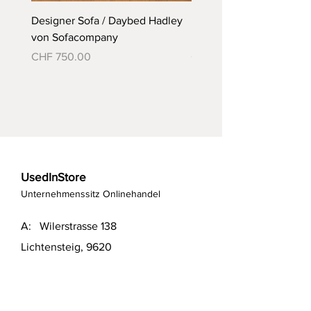
Designer Sofa / Daybed Hadley
Designer Bett Matra ähnl
von Sofacompany
Roth Bett von Embru
Preis
Preis
CHF 750.00
CHF 790.00
UsedInStore
Unternehmenssitz Onlinehandel
A: Wilerstrasse 138
Lichtensteig, 9620
T:
+41(0)78 957 79 19
T:
+41(0)79 551 43 04
​E:
info@usedinstore.com