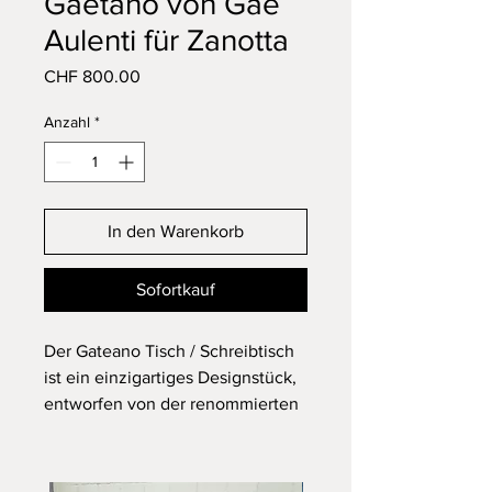
Gaetano von Gae
Aulenti für Zanotta
Preis
CHF 800.00
Anzahl
*
In den Warenkorb
Sofortkauf
Der Gateano Tisch / Schreibtisch
ist ein einzigartiges Designstück,
entworfen von der renommierten
Designerin Gae Aulenti und in
den 1970er Jahren von Zanotta
produziert.