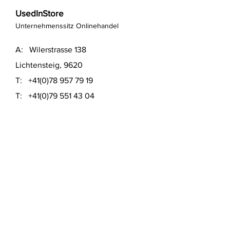
UsedInStore
Unternehmenssitz Onlinehandel
A: Wilerstrasse 138
Lichtensteig, 9620
T:
+41(0)78 957 79 19
T:
+41(0)79 551 43 04
​E:
info@usedinstore.com
Polsterwerk Lichtensteig
Polsterei und Möbelausstellung
A: Hauptgasse 16
Lichtensteig, 9620
T:
+41(0)78 957 79 19
​E:
polsterwerk.lichtensteig@gmail.com