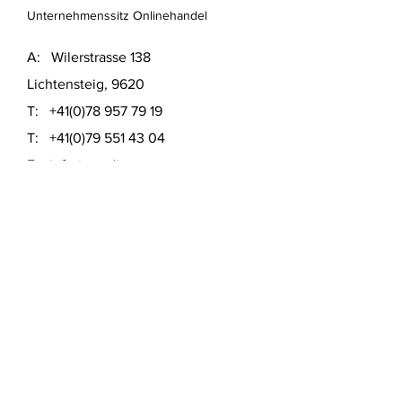
Unternehmenssitz Onlinehandel
A: Wilerstrasse 138
Lichtensteig, 9620
T:
+41(0)78 957 79 19
T:
+41(0)79 551 43 04
​E:
info@usedinstore.com
Polsterwerk Lichtensteig
Polsterei und Möbelausstellung
A: Hauptgasse 16
Lichtensteig, 9620
T:
+41(0)78 957 79 19
​E:
polsterwerk.lichtensteig@gmail.com
Lieferung- &