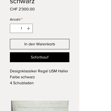
schwarz
Preis
CHF 2'300.00
Anzahl
*
In den Warenkorb
Sofortkauf
Designklassiker Regal USM Haller
Farbe schwarz
4 Schubladen
Im guten gebrauchten Zustand
Abmessungen: B: 152cm H:
144.5cm T: 37.5cm
Günstige Lieferung auf Anfrage