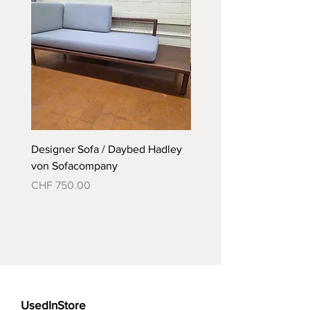
gerne möglich
Designer Sofa / Daybed Hadley
Designer Bett Matra ähnl
von Sofacompany
Roth Bett von Embru
Preis
Preis
CHF 750.00
CHF 790.00
UsedInStore