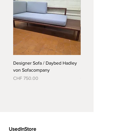
Designer Sofa / Daybed Hadley
Designer Bett Matra ähnl
von Sofacompany
Roth Bett von Embru
Preis
Preis
CHF 750.00
CHF 790.00
UsedInStore