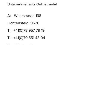
Unternehmenssitz Onlinehandel
A: Wilerstrasse 138
Lichtensteig, 9620
T:
+41(0)78 957 79 19
T:
+41(0)79 551 43 04
​E:
info@usedinstore.com
Polsterwerk Lichtensteig
Polsterei und Möbelausstellung
A: Hauptgasse 16
Lichtensteig, 9620
T:
+41(0)78 957 79 19
​E:
polsterwerk.lichtensteig@gmail.com
Lieferung- &