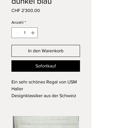
dunkel blau
Preis
CHF 2'300.00
Anzahl
*
In den Warenkorb
Sofortkauf
Ein sehr schönes Regal von USM
Haller
Designklassiker aus der Schweiz
seltene dunkel blaue Farbe
In einem guten Zustand
Abmessungen:
ca. B: 225cm H: 109cm T: 35cm