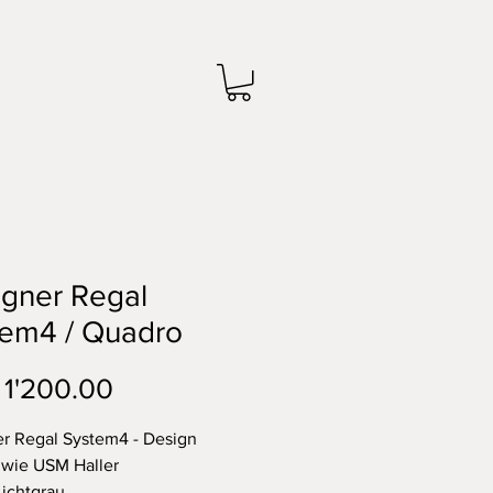
gner Regal
tem4 / Quadro
Preis
1'200.00
r Regal System4 - Design
 wie USM Haller
Lichtgrau