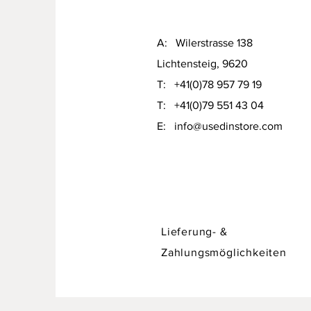
A: Wilerstrasse 138
Lichtensteig, 9620
T: +41(0)78 957 79 19​
T: +41(0)79 551 43 04
Designer Sofa / Daybed Hadley v
​E:
info@usedinstore.com
Preis
CHF 750.00
Lieferung- &
Zahlungsmöglichkeiten