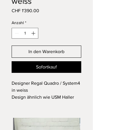
weiss
Preis
CHF 1'390.00
Anzahl
*
In den Warenkorb
Sofortkauf
Designer Regal Quadro / System4
in weiss
Design ähnlich wie USM Haller
komplett aus Metall - sehr stabil
Mit 1 Schublade und 1 Klappe
in einem guten gebrauchten
Zustand