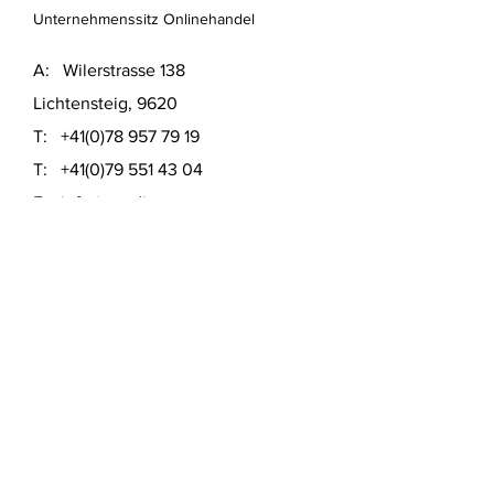
Unternehmenssitz Onlinehandel
A: Wilerstrasse 138
Lichtensteig, 9620
T:
+41(0)78 957 79 19
T:
+41(0)79 551 43 04
​E:
info@usedinstore.com
Polsterwerk Lichtensteig
Polsterei und Möbelausstellung
A: Hauptgasse 16
Lichtensteig, 9620
T:
+41(0)78 957 79 19
​E:
polsterwerk.lichtensteig@gmail.com
Lieferung- &