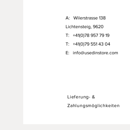
A: Wilerstrasse 138
Lichtensteig, 9620
T: +41(0)78 957 79 19​
T: +41(0)79 551 43 04
Designer Sofa / Daybed Hadley v
​E:
info@usedinstore.com
Preis
CHF 750.00
Lieferung- &
Zahlungsmöglichkeiten