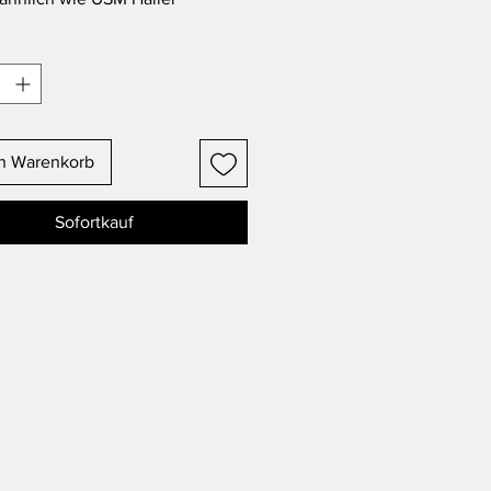
 aus Metall - sehr stabil
chubladen
m gebrauchten Zustand mit
chsspuren
ngen: B: 192.5cm H: 152cm T:
en Warenkorb
e Lieferung auf Anfrage gerne
h
Sofortkauf