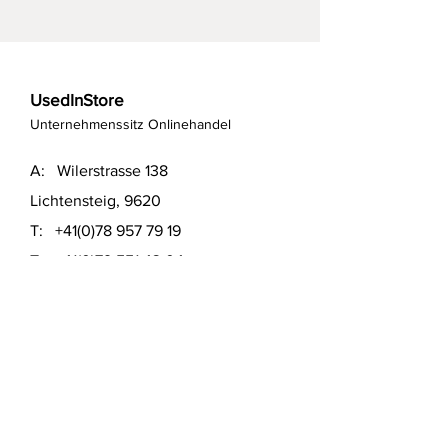
UsedInStore
Unternehmenssitz Onlinehandel
A: Wilerstrasse 138
Lichtensteig, 9620
T:
+41(0)78 957 79 19
T:
+41(0)79 551 43 04
​E:
info@usedinstore.com
Polsterwerk Lichtensteig
Polsterei und Möbelausstellung
A: Hauptgasse 16
Lichtensteig, 9620