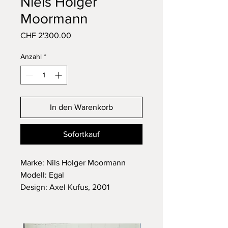
Niels Holger
Moormann
Preis
CHF 2'300.00
Anzahl
*
In den Warenkorb
Sofortkauf
Marke: Nils Holger Moormann
Modell: Egal
Design: Axel Kufus, 2001
Sideboard / Lowboard Egal von
Moormann
aus rotem Schichtholz (Birke)