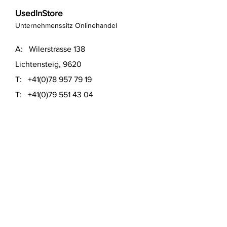
UsedInStore
Unternehmenssitz Onlinehandel
A: Wilerstrasse 138
Lichtensteig, 9620
T:
+41(0)78 957 79 19
T:
+41(0)79 551 43 04
​E:
info@usedinstore.com
Polsterwerk Lichtensteig
Polsterei und Möbelausstellung
A: Hauptgasse 16
Lichtensteig, 9620
T:
+41(0)78 957 79 19
​E:
polsterwerk.lichtensteig@gmail.com