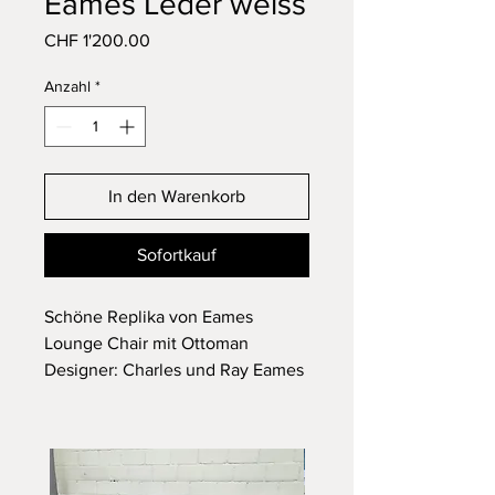
Eames Leder weiss
Preis
CHF 1'200.00
Anzahl
*
In den Warenkorb
Sofortkauf
Schöne Replika von Eames
Lounge Chair mit Ottoman
Designer: Charles und Ray Eames
Hersteller: unbekannt - es handelt
sich um eine Replika
Bezug Material: Leder weiss
In einem guten gebrauchten