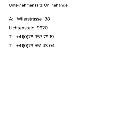
Unternehmenssitz Onlinehandel
A: Wilerstrasse 138
Lichtensteig, 9620
T:
+41(0)78 957 79 19
T:
+41(0)79 551 43 04
​E:
info@usedinstore.com
Polsterwerk Lichtensteig
Polsterei und Möbelausstellung
A: Hauptgasse 16
Lichtensteig, 9620
T:
+41(0)78 957 79 19
​E:
polsterwerk.lichtensteig@gmail.com
Lieferung- &