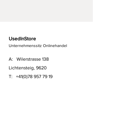
UsedInStore
Unternehmenssitz Onlinehandel
A: Wilerstrasse 138
Lichtensteig, 9620
T:
+41(0)78 957 79 19
T:
+41(0)79 551 43 04
​E:
info@usedinstore.com
Polsterwerk Lichtensteig
Polsterei und Möbelausstellung
A: Hauptgasse 16