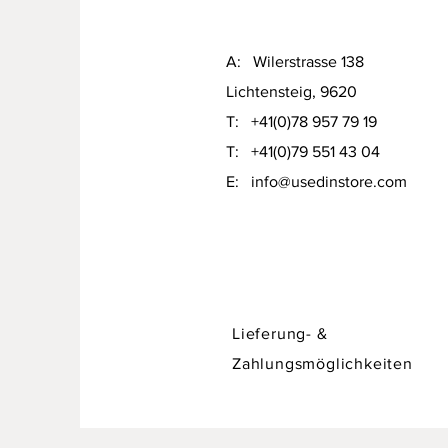
A: Wilerstrasse 138
Lichtensteig, 9620
T: +41(0)78 957 79 19​
T: +41(0)79 551 43 04
Designer Sofa / Daybed Hadley v
​E:
info@usedinstore.com
Preis
CHF 750.00
Lieferung- &
Zahlungsmöglichkeiten