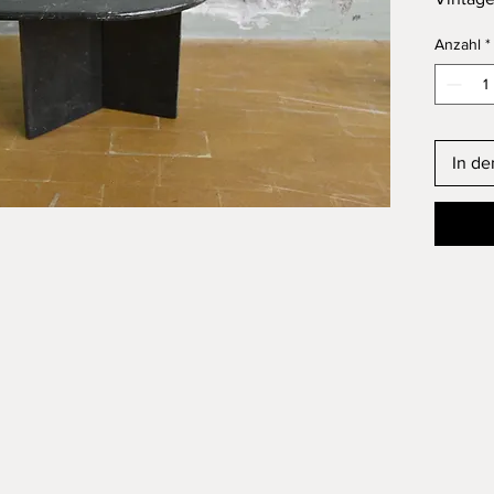
jedoch 
Anzahl
*
Zustan
Für Bes
kontakt
Günstig
möglich
In d
Abmess