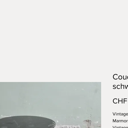
Couc
sch
CHF
Vintag
Marmor
Vintage