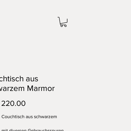
htisch aus
warzem Marmor
Preis
 220.00
e Couchtisch aus schwarzem
 mit diversen Gebrauchsspuren