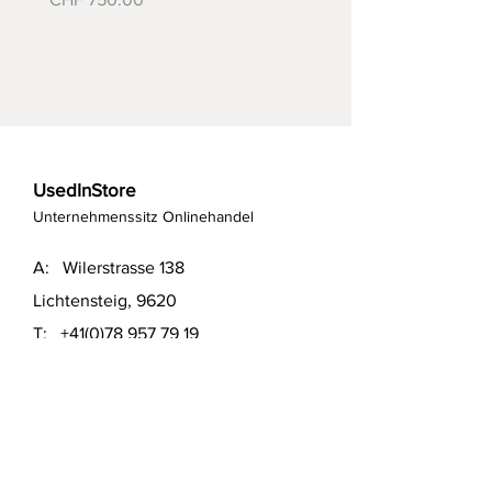
UsedInStore
Unternehmenssitz Onlinehandel
A: Wilerstrasse 138
Lichtensteig, 9620
T:
+41(0)78 957 79 19
T:
+41(0)79 551 43 04
​E:
info@usedinstore.com
Polsterwerk Lichtensteig
Polsterei und Möbelausstellung