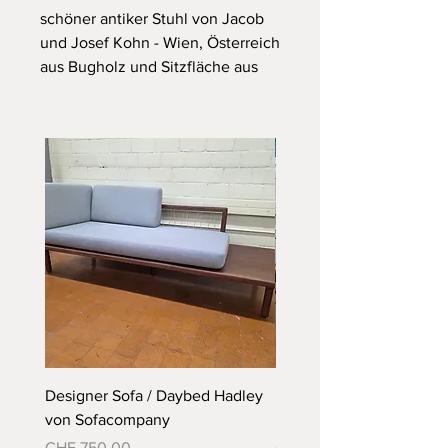
schöner antiker Stuhl von Jacob
und Josef Kohn - Wien, Österreich
aus Bugholz und Sitzfläche aus
Wiener-Geflecht
Vintage Original Zustand mit
Gebrauchsspuren
Designer Sofa / Daybed Hadley
Designer Bett Matra ähnl
von Sofacompany
Roth Bett von Embru
Preis
Preis
CHF 750.00
CHF 790.00