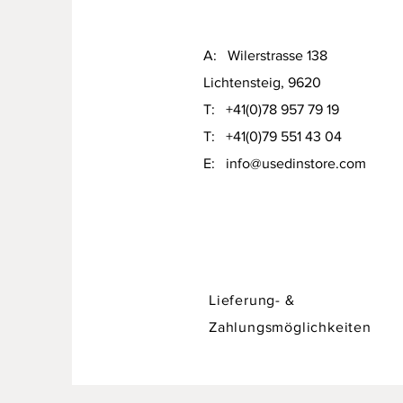
A: Wilerstrasse 138
Lichtensteig, 9620
T: +41(0)78 957 79 19​
T: +41(0)79 551 43 04
Designer Sofa / Daybed Hadley v
​E:
info@usedinstore.com
Preis
CHF 750.00
Lieferung- &
Zahlungsmöglichkeiten