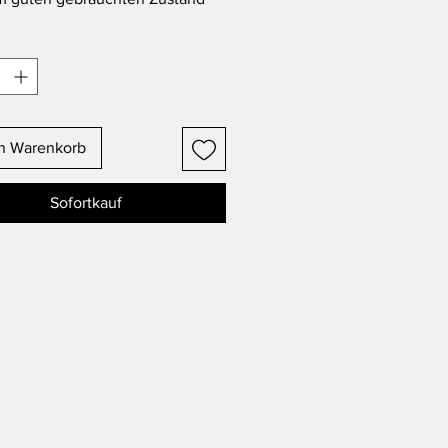
chsspuren gem. Foto
en Warenkorb
Sofortkauf