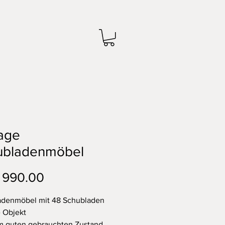
age
ubladenmöbel
Preis
 990.00
adenmöbel mit 48 Schubladen
 Objekt
m guten gebrauchten Zustand