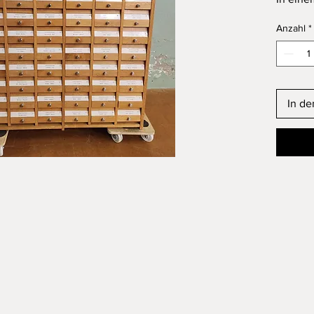
Gebrau
Anzahl
*
In d