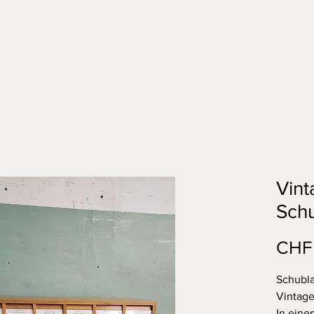
Vint
Sch
CHF
Schubl
Vintage
In eine