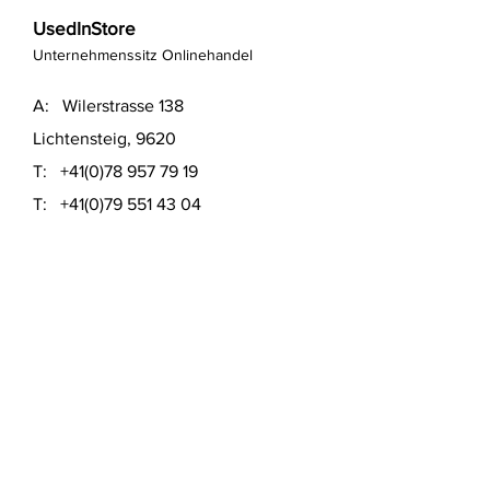
UsedInStore
Unternehmenssitz Onlinehandel
A: Wilerstrasse 138
Lichtensteig, 9620
T:
+41(0)78 957 79 19
T:
+41(0)79 551 43 04
​E:
info@usedinstore.com
Polsterwerk Lichtensteig
Polsterei und Möbelausstellung
A: Hauptgasse 16
Lichtensteig, 9620
T:
+41(0)78 957 79 19
​E:
polsterwerk.lichtensteig@gmail.com