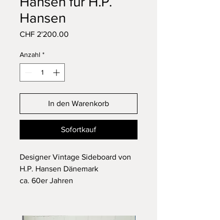
Hansen für H.P.
Hansen
Preis
CHF 2'200.00
Anzahl
*
In den Warenkorb
Sofortkauf
Designer Vintage Sideboard von
H.P. Hansen Dänemark
ca. 60er Jahren
Designer / Marke: H.P. Hansen
Material und Farbe: Teakholz,
braun