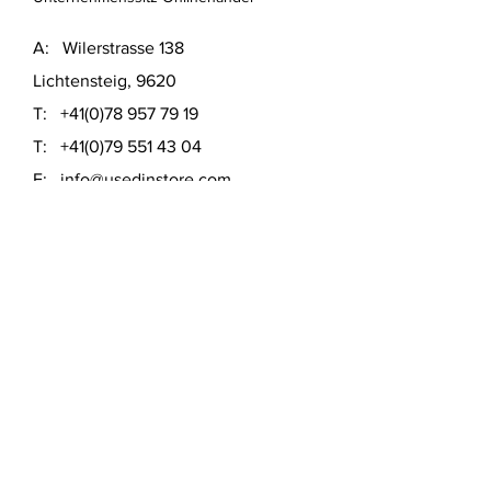
A: Wilerstrasse 138
Lichtensteig, 9620
T:
+41(0)78 957 79 19
T:
+41(0)79 551 43 04
​E:
info@usedinstore.com
Polsterwerk Lichtensteig
Polsterei und Möbelausstellung
A: Hauptgasse 16
Lichtensteig, 9620
T:
+41(0)78 957 79 19
​E:
polsterwerk.lichtensteig@gmail.com
Lieferung- &