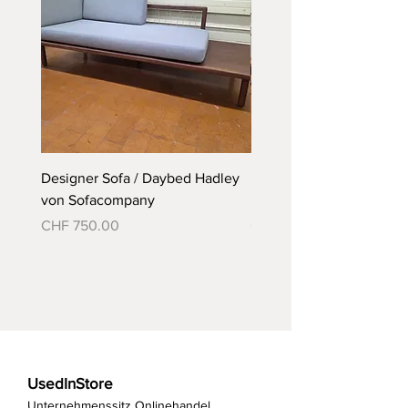
Designer Sofa / Daybed Hadley
Designer Bett Matra ähnl
von Sofacompany
Roth Bett von Embru
Preis
Preis
CHF 750.00
CHF 790.00
UsedInStore
Unternehmenssitz Onlinehandel