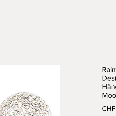
Raim
Des
Hän
Moo
CHF 