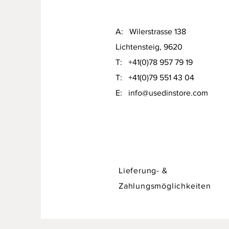
A: Wilerstrasse 138
Lichtensteig, 9620
T: +41(0)78 957 79 19​
T: +41(0)79 551 43 04
Designer Sofa / Daybed Hadley v
​E:
info@usedinstore.com
Preis
CHF 750.00
Lieferung- &
Zahlungsmöglichkeiten