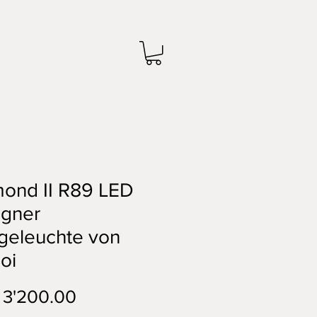
ond II R89 LED
igner
geleuchte von
oi
Preis
3'200.00