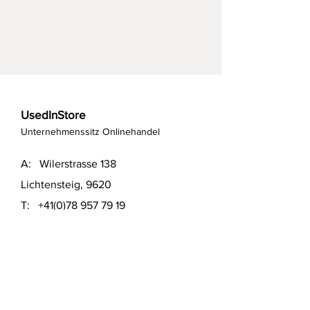
UsedInStore
Unternehmenssitz Onlinehandel
A: Wilerstrasse 138
Lichtensteig, 9620
T:
+41(0)78 957 79 19
T:
+41(0)79 551 43 04
​E:
info@usedinstore.com
Polsterwerk Lichtensteig
Polsterei und Möbelausstellung