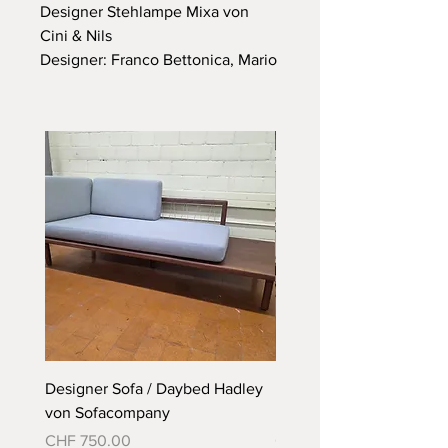
Designer Stehlampe Mixa von
Cini & Nils
Designer: Franco Bettonica, Mario
Melocchi
Hersteller: Cini & Nils
Material: Glas und Metall
Abmessungen: H: 198cm D: 35cm
in einem guten Zustand
Günstige Lieferung auf Anfrage
gerne möglich
Designer Sofa / Daybed Hadley
Designer Bett Matra ähnl
von Sofacompany
Roth Bett von Embru
Preis
Preis
CHF 750.00
CHF 790.00