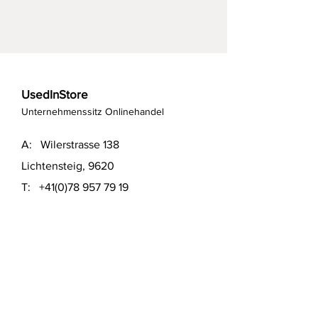
UsedInStore
Unternehmenssitz Onlinehandel
A: Wilerstrasse 138
Lichtensteig, 9620
T:
+41(0)78 957 79 19
T:
+41(0)79 551 43 04
​E:
info@usedinstore.com
Polsterwerk Lichtensteig
Polsterei und Möbelausstellung
A: Hauptgasse 16