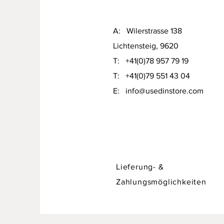
A: Wilerstrasse 138
Lichtensteig, 9620
T: +41(0)78 957 79 19​
T: +41(0)79 551 43 04
Designer Sofa / Daybed Hadley v
​E:
info@usedinstore.com
Preis
CHF 750.00
Lieferung- &
Zahlungsmöglichkeiten