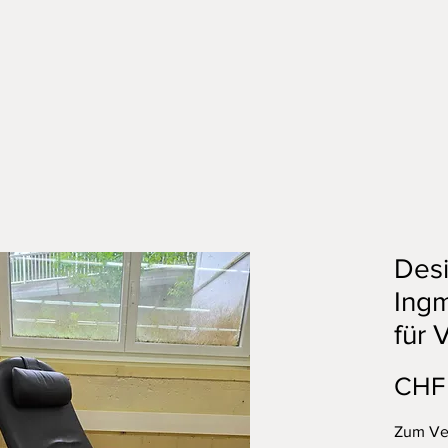
Desi
Ingm
für 
CHF
Zum Ver