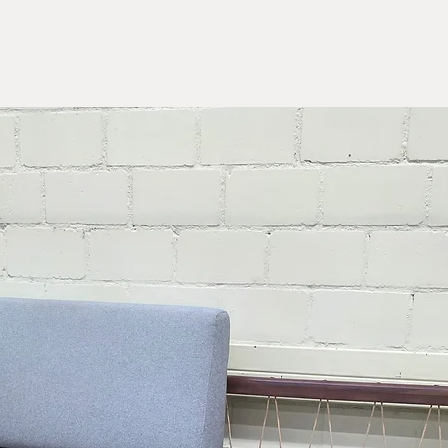
Günstig
möglic