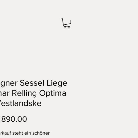
gner Sessel Liege
ar Relling Optima
Vestlandske
Preis
 890.00
kauf steht ein schöner