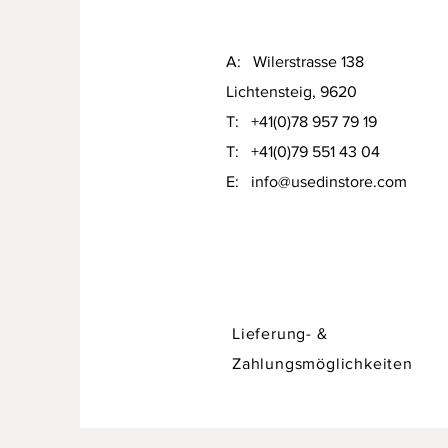
A: Wilerstrasse 138
Lichtensteig, 9620
T: +41(0)78 957 79 19​
T: +41(0)79 551 43 04
Designer Sofa / Daybed Hadley v
​E:
info@usedinstore.com
Preis
CHF 750.00
Lieferung- &
Zahlungsmöglichkeiten