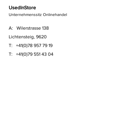
UsedInStore
Unternehmenssitz Onlinehandel
A: Wilerstrasse 138
Lichtensteig, 9620
T:
+41(0)78 957 79 19
T:
+41(0)79 551 43 04
​E:
info@usedinstore.com
Polsterwerk Lichtensteig
Polsterei und Möbelausstellung
A: Hauptgasse 16
Lichtensteig, 9620
T:
+41(0)78 957 79 19
​E:
polsterwerk.lichtensteig@gmail.com