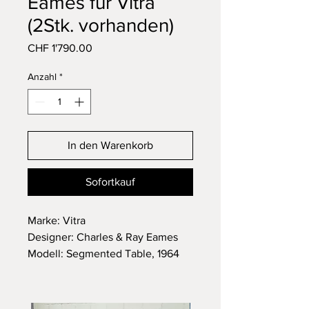
Eames für Vitra
(2Stk. vorhanden)
Preis
CHF 1'790.00
Anzahl
*
In den Warenkorb
Sofortkauf
Marke: Vitra
Designer: Charles & Ray Eames
Modell: Segmented Table, 1964
Abmessungen: Durchmesser:
130cm / Höhe: 72cm
Kann entweder als Esstisch oder