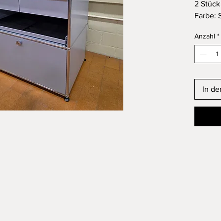
2 Stück 
Farbe: 
In sehr
Anzahl
*
Abmess
B: 77.5
Günstig
möglic
In d