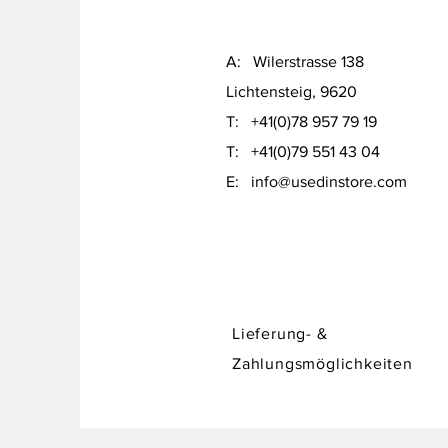
A: Wilerstrasse 138
Lichtensteig, 9620
T: +41(0)78 957 79 19​
T: +41(0)79 551 43 04
Designer Sofa / Daybed Hadley v
​E:
info@usedinstore.com
Preis
CHF 750.00
Lieferung- &
Zahlungsmöglichkeiten