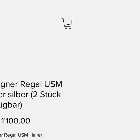
igner Regal USM
er silber (2 Stück
ügbar)
Preis
1'100.00
r Regal USM Haller