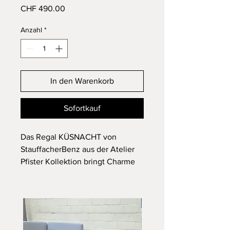
Preis
CHF 490.00
Anzahl
*
In den Warenkorb
Sofortkauf
Das Regal KÜSNACHT von
StauffacherBenz aus der Atelier
Pfister Kollektion bringt Charme
und Ordnung in Ihre vier Wände.
Hochstapeln erlaubt: Die Tablare
lassen sich mit den Stahlwinkeln
ganz einfach übereinander
stapeln, frei anordnen und mit