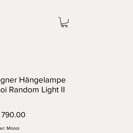
igner Hängelampe
i Random Light II
Preis
 790.00
ler: Moooi