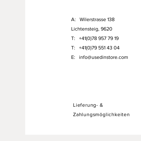
A: Wilerstrasse 138
Lichtensteig, 9620
T: +41(0)78 957 79 19​
T: +41(0)79 551 43 04
Designer Sofa / Daybed Hadley v
​E:
info@usedinstore.com
Preis
CHF 750.00
Lieferung- &
Zahlungsmöglichkeiten