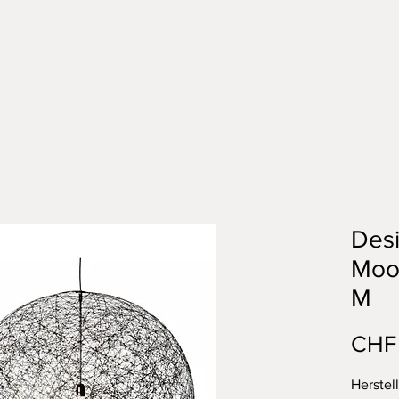
Des
Mooo
M
CHF
Herstel