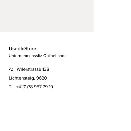
UsedInStore
Unternehmenssitz Onlinehandel
A: Wilerstrasse 138
Lichtensteig, 9620
T:
+41(0)78 957 79 19
T:
+41(0)79 551 43 04
​E:
info@usedinstore.com
Polsterwerk Lichtensteig
Polsterei und Möbelausstellung