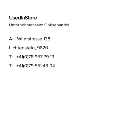
UsedInStore
Unternehmenssitz Onlinehandel
A: Wilerstrasse 138
Lichtensteig, 9620
T:
+41(0)78 957 79 19
T:
+41(0)79 551 43 04
​E:
info@usedinstore.com
Polsterwerk Lichtensteig
Polsterei und Möbelausstellung
A: Hauptgasse 16
Lichtensteig, 9620
T:
+41(0)78 957 79 19
​E: