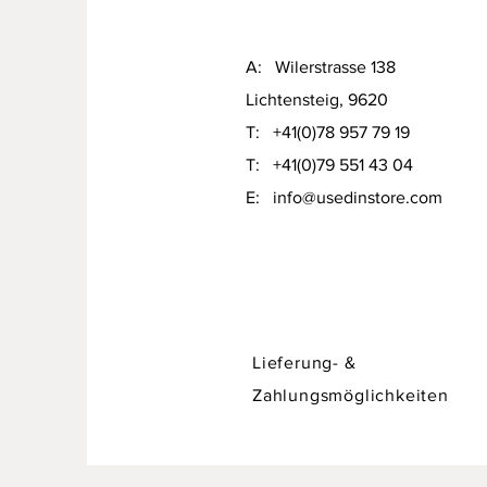
A: Wilerstrasse 138
Lichtensteig, 9620
T: +41(0)78 957 79 19​
T: +41(0)79 551 43 04
Designer Sofa / Daybed Hadley v
​E:
info@usedinstore.com
Preis
CHF 750.00
Lieferung- &
Zahlungsmöglichkeiten