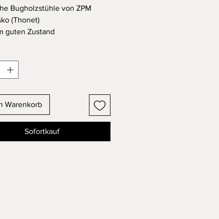
che Bugholzstühle von ZPM
ko (Thonet)
m guten Zustand
ng auf Anfrage gerne möglich
en Warenkorb
Sofortkauf