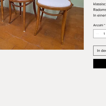
klassis
Radoms
In eine
Lieferu
Anzahl
*
In d