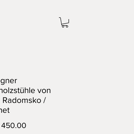
igner
olzstühle von
 Radomsko /
net
Preis
 450.00