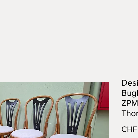
Des
Bugh
ZPM
Tho
CHF