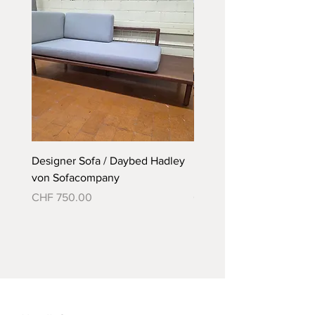
Designer Sofa / Daybed Hadley
Designer Bett Matra ähnl
von Sofacompany
Roth Bett von Embru
Preis
Preis
CHF 750.00
CHF 790.00