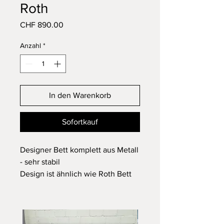
Roth
Preis
CHF 890.00
Anzahl
*
In den Warenkorb
Sofortkauf
Designer Bett komplett aus Metall
- sehr stabil
Design ist ähnlich wie Roth Bett
von Embru
Hersteller: Pfalzberger Basel
In einem guten Vintage Zustand
Abmessungen: 200x90cm