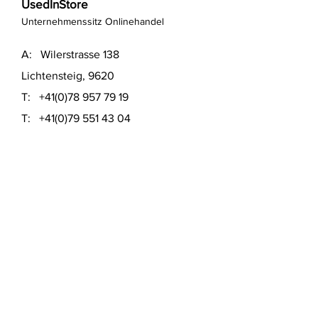
UsedInStore
Unternehmenssitz Onlinehandel
A: Wilerstrasse 138
Lichtensteig, 9620
T:
+41(0)78 957 79 19
T:
+41(0)79 551 43 04
​E:
info@usedinstore.com
Polsterwerk Lichtensteig
Polsterei und Möbelausstellung
A: Hauptgasse 16
Lichtensteig, 9620
T:
+41(0)78 957 79 19
​E:
polsterwerk.lichtensteig@gmail.com