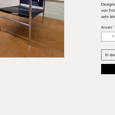
Design
von Frit
sehr äh
Herstel
Anzahl
*
Designe
USM Ha
Materia
In eine
Günstig
In d
möglic