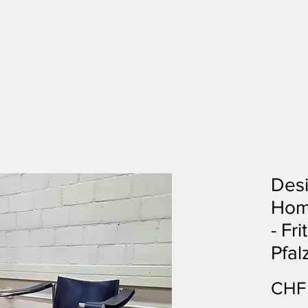
Desi
Hom
- Fri
Pfal
CHF