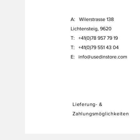
A: Wilerstrasse 138
Lichtensteig, 9620
T: +41(0)78 957 79 19​
T: +41(0)79 551 43 04
Designer Sofa / Daybed Hadley v
​E:
info@usedinstore.com
Preis
CHF 750.00
Lieferung- &
Zahlungsmöglichkeiten