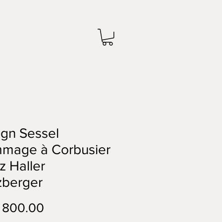
gn Sessel
mage à Corbusier
tz Haller
zberger
Preis
 800.00