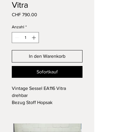
Vitra
Preis
CHF 790.00
Anzahl
*
In den Warenkorb
Sofortkauf
Vintage Sessel EA116 Vitra
drehbar
Bezug Stoff Hopsak
In einem guten Zustand mit
Gebrauchsspuren
Günstige Lieferung auf Anfrage
gerne möglich