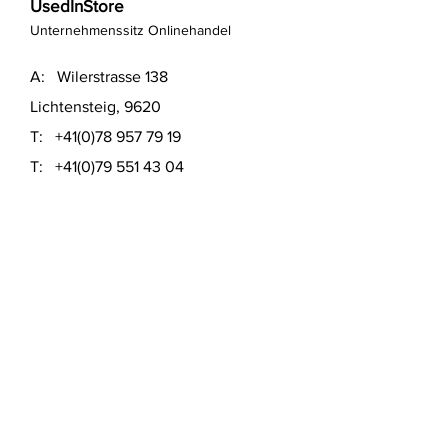
UsedInStore
Unternehmenssitz Onlinehandel
A: Wilerstrasse 138
Lichtensteig, 9620
T:
+41(0)78 957 79 19
T:
+41(0)79 551 43 04
​E:
info@usedinstore.com
Polsterwerk Lichtensteig
Polsterei und Möbelausstellung
A: Hauptgasse 16
Lichtensteig, 9620
T:
+41(0)78 957 79 19
​E:
polsterwerk.lichtensteig@gmail.com