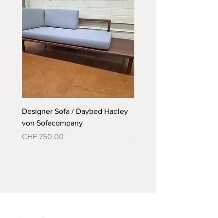
Designer Sofa / Daybed Hadley
Designer Bett Matra ähnl
von Sofacompany
Roth Bett von Embru
Preis
Preis
CHF 750.00
CHF 790.00