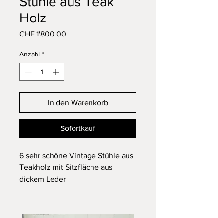
Stühle aus Teak
Holz
Preis
CHF 1'800.00
Anzahl
*
In den Warenkorb
Sofortkauf
6 sehr schöne Vintage Stühle aus
Teakholz mit Sitzfläche aus
dickem Leder
Hergestellt in der Schweiz
in einem guten Vintage Zustand
mit Gebrauchsspuren