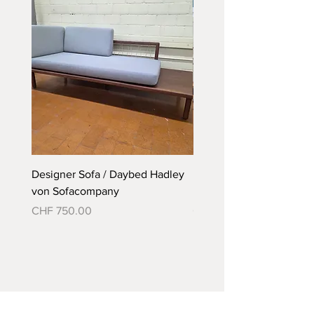
Günstige Lieferung auf Anfrage
gerne möglich
Designer Sofa / Daybed Hadley
Designer Bett Matra ähnl
von Sofacompany
Roth Bett von Embru
Preis
Preis
CHF 750.00
CHF 790.00