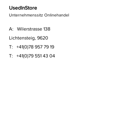
UsedInStore
Unternehmenssitz Onlinehandel
A: Wilerstrasse 138
Lichtensteig, 9620
T:
+41(0)78 957 79 19
T:
+41(0)79 551 43 04
​E:
info@usedinstore.com
Polsterwerk Lichtensteig
Polsterei und Möbelausstellung
A: Hauptgasse 16
Lichtensteig, 9620
T:
+41(0)78 957 79 19
​E:
polsterwerk.lichtensteig@gmail.com