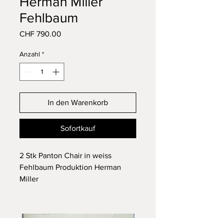
Herman Miller
Fehlbaum
Preis
CHF 790.00
Anzahl
*
In den Warenkorb
Sofortkauf
2 Stk Panton Chair in weiss
Fehlbaum Produktion Herman
Miller
Designer: Verner Panton
In einem guten Vintage Zustand
Günstige Lieferung auf Anfrage