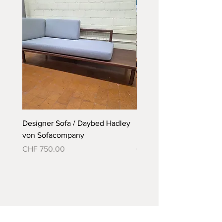
gerne möglich.
Designer Sofa / Daybed Hadley
Designer Bett Matra ähnl
von Sofacompany
Roth Bett von Embru
Preis
Preis
CHF 750.00
CHF 790.00