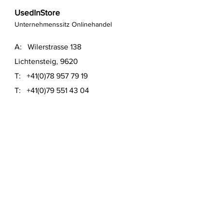
UsedInStore
Unternehmenssitz Onlinehandel
A: Wilerstrasse 138
Lichtensteig, 9620
T:
+41(0)78 957 79 19
T:
+41(0)79 551 43 04
​E:
info@usedinstore.com
Polsterwerk Lichtensteig
Polsterei und Möbelausstellung
A: Hauptgasse 16
Lichtensteig, 9620
T:
+41(0)78 957 79 19
​E:
polsterwerk.lichtensteig@gmail.com