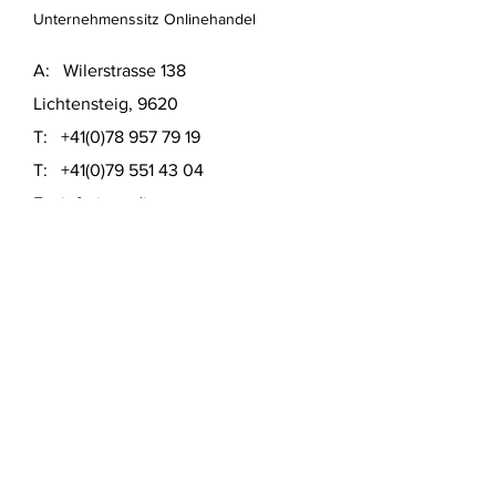
Unternehmenssitz Onlinehandel
A: Wilerstrasse 138
Lichtensteig, 9620
T:
+41(0)78 957 79 19
T:
+41(0)79 551 43 04
​E:
info@usedinstore.com
Polsterwerk Lichtensteig
Polsterei und Möbelausstellung
A: Hauptgasse 16
Lichtensteig, 9620
T:
+41(0)78 957 79 19
​E:
polsterwerk.lichtensteig@gmail.com
Lieferung- &