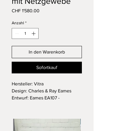
mit Netzgewebe
Preis
CHF 1'580.00
Anzahl
*
In den Warenkorb
Sofortkauf
Hersteller: Vitra
Design: Charles & Ray Eames
Entwurf: Eames EA107 -
Netzgewebe Bezug
Masse: Höhe: 83cm, Breite: 58cm,
Länge: 59cm, Sitzhöhe: ca 40cm.
In einem guten gebrauchten