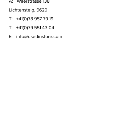
A: Wilerstrasse 138
Lichtensteig, 9620
T:
+41(0)78 957 79 19
T:
+41(0)79 551 43 04
​E:
info@usedinstore.com
Polsterwerk Lichtensteig
Polsterei und Möbelausstellung
A: Hauptgasse 16
Lichtensteig, 9620
T:
+41(0)78 957 79 19
​E:
polsterwerk.lichtensteig@gmail.com
Lieferung- &
Zahlungsmöglichkeiten